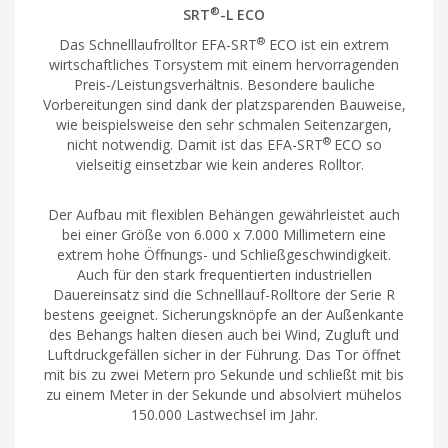
®
SRT
-L ECO
®
Das Schnelllaufrolltor EFA-SRT
ECO ist ein extrem
wirtschaftliches Torsystem mit einem hervorragenden
Preis-/Leistungsverhältnis. Besondere bauliche
Vorbereitungen sind dank der platzsparenden Bauweise,
wie beispielsweise den sehr schmalen Seitenzargen,
®
nicht notwendig. Damit ist das EFA-SRT
ECO so
vielseitig einsetzbar wie kein anderes Rolltor.
Der Aufbau mit flexiblen Behängen gewährleistet auch
bei einer Größe von 6.000 x 7.000 Millimetern eine
extrem hohe Öffnungs- und Schließgeschwindigkeit.
Auch für den stark frequentierten industriellen
Dauereinsatz sind die Schnelllauf-Rolltore der Serie R
bestens geeignet. Sicherungsknöpfe an der Außenkante
des Behangs halten diesen auch bei Wind, Zugluft und
Luftdruckgefällen sicher in der Führung. Das Tor öffnet
mit bis zu zwei Metern pro Sekunde und schließt mit bis
zu einem Meter in der Sekunde und absolviert mühelos
150.000 Lastwechsel im Jahr.