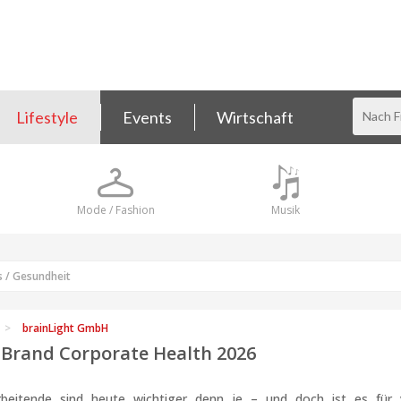
Lifestyle
Events
Wirtschaft
Mode / Fashion
Musik
s / Gesundheit
brainLight GmbH
p Brand Corporate Health 2026
rbeitende sind heute wichtiger denn je – und doch ist es für v