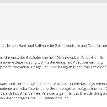
steller von Hard- und Software für Zutrittskontrolle und Zeiterfassun
ernehmensweite Gebäudesicherheit. Die innovativen Produktfamilien
sionelle Zeiterfassung, Zutrittssteuerung, mit Videoüberwachung,
ment. Innovation, Design und Zuverlässigkeit in der Praxis zeichnen
tware- und Technologie-Partnern, die INTUS-Datenerfassungsterminal
d moderne und zukunftsorientierte Gesamtprojekte, maßgeschneidert f
reich Industrie, Banken, Versicherungen, Handel, Dienstleistung u
twareunabhängigkeit der PCS Datenerfassung.