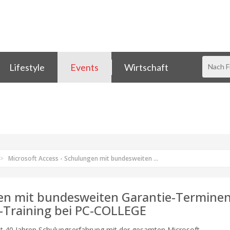
Lifestyle
Events
Wirtschaft
Microsoft Access - Schulungen mit bundesweiten ...
gen mit bundesweiten Garantie-Termine
e-Training bei PC-COLLEGE
t 40 Jahren Schulungserfahrung mit der gesamten Microsoft-