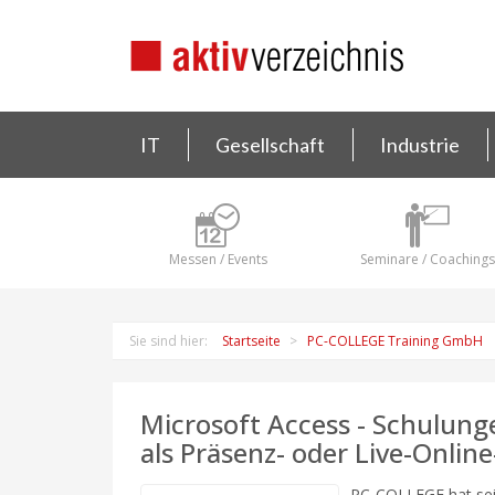
IT
Gesellschaft
Industrie
Messen / Events
Seminare / Coachings
Sie sind hier:
Startseite
PC-COLLEGE Training GmbH
Microsoft Access - Schulun
als Präsenz- oder Live-Onlin
PC-COLLEGE hat sei