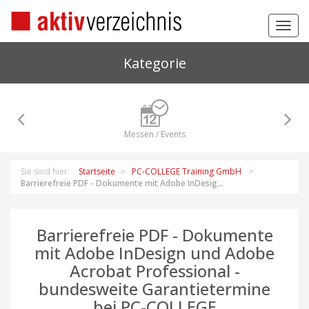
Toggl
navig
Kategorie
Messen / Events
Sie sind hier:
Startseite
PC-COLLEGE Training GmbH
Barrierefreie PDF - Dokumente mit Adobe InDesig...
Barrierefreie PDF - Dokumente
mit Adobe InDesign und Adobe
Acrobat Professional -
bundesweite Garantietermine
bei PC-COLLEGE