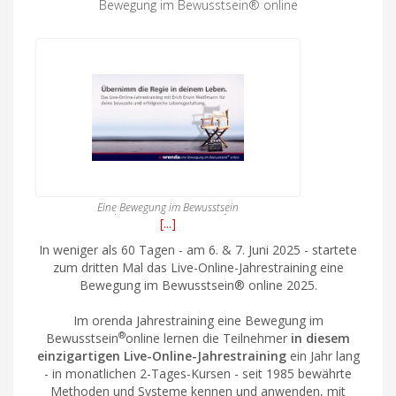
Bewegung im Bewusstsein® online
Eine Bewegung im Bewusstsein
online Das Jahrestraining für
[...]
deine bewusste, erfolgreiche und
erfüllte Lebensgestaltung als
In weniger als 60 Tagen - am 6. & 7. Juni 2025 - startete
Unternehmer:in
zum dritten Mal das Live-Online-Jahrestraining eine
Bewegung im Bewusstsein® online 2025.
Im orenda Jahrestraining eine Bewegung im
®
Bewusstsein
online lernen die Teilnehmer
in diesem
einzigartigen Live-Online-Jahrestraining
ein Jahr lang
- in monatlichen 2-Tages-Kursen - seit 1985 bewährte
Methoden und Systeme kennen und anwenden, mit