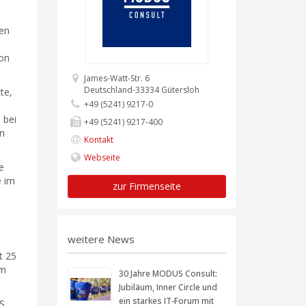
men
ion
James-Watt-Str. 6
Deutschland-33334 Gütersloh
te,
+49 (5241) 9217-0
 bei
+49 (5241) 9217-400
in
Kontakt
Webseite
e
e im
zur Firmenseite
weitere News
t 25
im
30 Jahre MODUS Consult:
Jubiläum, Inner Circle und
ein starkes IT-Forum mit
US