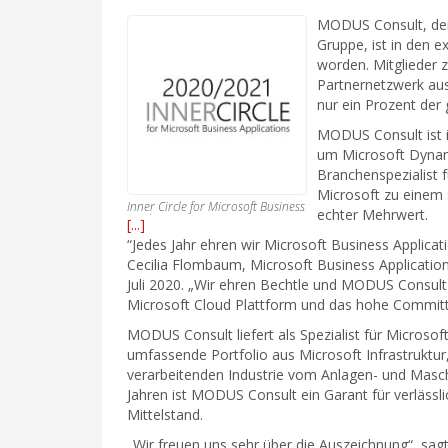
MODUS Consult, der 
Gruppe, ist in den 
worden. Mitglieder 
Partnernetzwerk aus.
nur ein Prozent der 
MODUS Consult ist i
um Microsoft Dynami
Branchenspezialist 
Microsoft zu einem 
Inner Circle for Microsoft Business
echter Mehrwert.
Applications
[...]
“Jedes Jahr ehren wir Microsoft Business Applica
Cecilia Flombaum, Microsoft Business Application
Juli 2020. „Wir ehren Bechtle und MODUS Consult
Microsoft Cloud Plattform und das hohe Committ
MODUS Consult liefert als Spezialist für Microso
umfassende Portfolio aus Microsoft Infrastruktur
verarbeitenden Industrie vom Anlagen- und Maschi
Jahren ist MODUS Consult ein Garant für verlässl
Mittelstand.
„Wir freuen uns sehr über die Auszeichnung“, sag