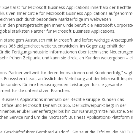
Spezialist für Microsoft Business Applications innerhalb der Bechtle
exklusiven Inner Circle for Microsoft Business Applications aufgenom
zeichnen sich durch besondere Markterfolge im weltweiten
 In den prestigeträchtigen Inner Circle beruft die Microsoft Corporat
global stärksten Partner für Microsoft Business Applications.
n ständigem Austausch mit Microsoft und liefert wichtige Ansatzpunk
cs 365 zielgerichtet weiterzuentwickeln. Im Gegenzug erhält der
für die Fertigungsindustrie Informationen über technische Neuerungen
sehr frühen Zeitpunkt und kann sie direkt an Kunden weitergeben – e
tions-Partner weltweit für deren Innovationen und Kundenerfolg,” sagt
s Ecosystem Lead, anlässlich der Verleihung auf der Microsoft Inspir
 besonders für ihre herausragenden Leistungen für die gesamte
ment für die unterstützen Branchen.
ft Business Applications innerhalb der Bechtle Gruppe-Kunden das
, Office und Microsoft Dynamics 365. Der Schwerpunkt liegt in der
nenbauer über Serienfertiger bis hin zur Nahrungsmittelindustrie. Sei
ichen Service rund um die Microsoft Business Applications-Plattform 
te Geschäftsführer Bernhard Alsdorf. „Sie zeigt die Erfolge, die MOD