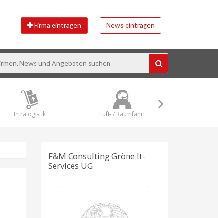
Firma eintragen
News eintragen
Intralogistik
Luft- / Raumfahrt
Maschin
F&M Consulting Gröne It-
Services UG