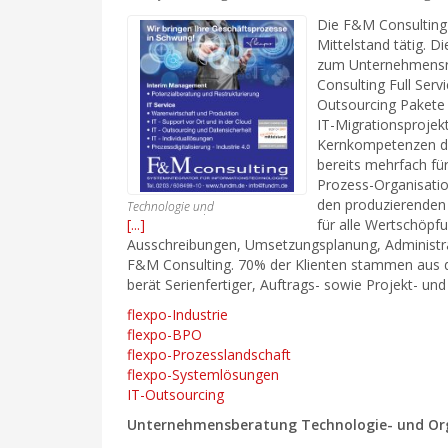
Die F&M Consulting 
Mittelstand tätig. 
zum Unternehmensrep
Consulting Full Ser
Outsourcing Pakete 
IT-Migrationsprojek
Kernkompetenzen d
bereits mehrfach f
Prozess-Organisatio
den produzierenden 
Technologie und
Organisationsberatung
[...]
für alle Wertschöpf
Ausschreibungen, Umsetzungsplanung, Administra
F&M Consulting. 70% der Klienten stammen aus d
berät Serienfertiger, Auftrags- sowie Projekt- und
flexpo-Industrie
flexpo-BPO
flexpo-Prozesslandschaft
flexpo-Systemlösungen
IT-Outsourcing
Unternehmensberatung Technologie- und Or