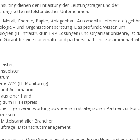
ulting dienen der Entlastung der Leistungsträger und der
fungskette mittelständischer Unternehmen.
. Metall, Chemie, Papier, Anlagenbau, Automobilzulieferer etc.) gehör
ologie – und Organisationsberatung. Das profunde Wissen um
gien (IT-Infrastruktur, ERP Lösungen) und Organisationslehre, ist d
n Garant für eine dauerhafte und partnerschaftliche Zusammenarbeit,
leister,
nstleister
ntrum
lle 7/24 (IT-Monitoring)
g und Automation
s aus einer Hand
g zum IT-Festpreis
hoher Eigenverantwortung sowie einem strategischen Partner zur kont
ozessen
Mittelstand aller Branchen
beauftrage, Datenschutzmanagement
Lösungen als Open Source aus der eigenen Entwicklung und nur für IT