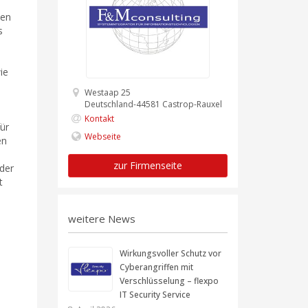
den
s
ie
Westaap 25
Deutschland-44581 Castrop-Rauxel
Kontakt
ür
Webseite
en
zur Firmenseite
der
t
weitere News
Wirkungsvoller Schutz vor
Cyberangriffen mit
Verschlüsselung – flexpo
IT Security Service