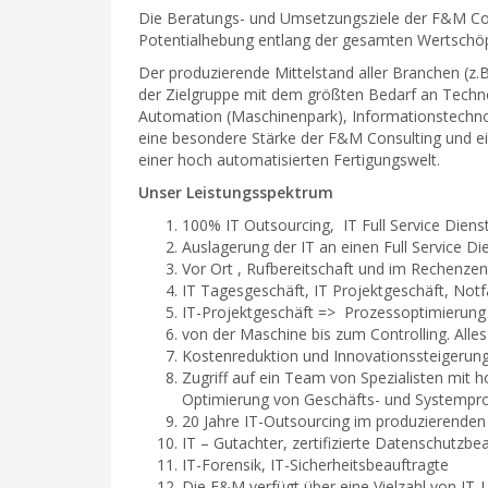
Die Beratungs- und Umsetzungsziele der F&M Cons
Potentialhebung entlang der gesamten Wertschöp
Der produzierende Mittelstand aller Branchen (z.B
der Zielgruppe mit dem größten Bedarf an Techn
Automation (Maschinenpark), Informationstechnolo
eine besondere Stärke der F&M Consulting und ei
einer hoch automatisierten Fertigungswelt.
Unser Leistungsspektrum
100% IT Outsourcing, IT Full Service Dienst
Auslagerung der IT an einen Full Service Die
Vor Ort , Rufbereitschaft und im Rechenze
IT Tagesgeschäft, IT Projektgeschäft, Notfä
IT-Projektgeschäft => Prozessoptimierun
von der Maschine bis zum Controlling. Alle
Kostenreduktion und Innovationssteigerun
Zugriff auf ein Team von Spezialisten mit 
Optimierung von Geschäfts- und Systempr
20 Jahre IT-Outsourcing im produzierenden 
IT – Gutachter, zertifizierte Datenschutz
IT-Forensik, IT-Sicherheitsbeauftragte
Die F&M verfügt über eine Vielzahl von IT-