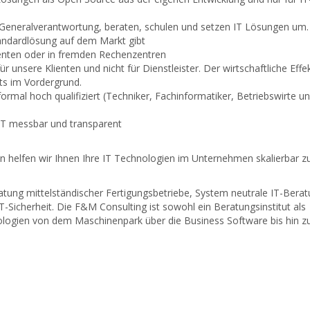
-Generalverantwortung, beraten, schulen und setzen IT Lösungen um.
andardlösung auf dem Markt gibt
ienten oder in fremden Rechenzentren
 unsere Klienten und nicht für Dienstleister. Der wirtschaftliche Effe
ets im Vordergrund.
formal hoch qualifiziert (Techniker, Fachinformatiker, Betriebswirte u
IT messbar und transparent
n helfen wir Ihnen Ihre IT Technologien im Unternehmen skalierbar z
tung mittelständischer Fertigungsbetriebe, System neutrale IT-Berat
-Sicherheit. Die F&M Consulting ist sowohl ein Beratungsinstitut als
ologien von dem Maschinenpark über die Business Software bis hin 