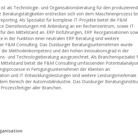
ist als Technologie- und Organisationsberatung für den produzieren
Die Beratungstätigkeiten erstrecken sich von dem Maschinenprozess bi
orting. Als Spezialist für komplexe IT-Projekte bietet die F&M
vice Dienstleistungen mit Anbindung an ein Rechenzentrum, sowie IT-
für den Mittelstand an. ERP Einführungen, ERP Reorganisationen sow
te in der Funktion einer neutralen ERP Beratung sind weitere
er F&M Consulting. Das Duisburger Beratungsunternehmen wurde
ür die Methodenkompetenz und den hohen Innovationsgrad in der
ns- und Technologieberatung ausgezeichnet. Als Branchenspezialist f
Mittelstand bietet die F&M Consulting umfassenden Potentialanalys
ungsprozesse in Fertigungsunternehmen der Klienten an.
tion und IT-Entwicklungsleistungen sind weitere Leistungsmerkmale 
em Bereich der Automobilindustrie. Das Duisburger Beratungsinstitu
 Prozessfertiger aller Branchen.
ganisation