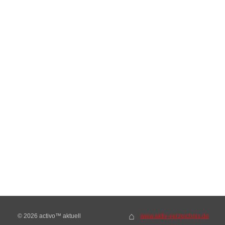
⌂
© 2026 activo™ aktuell
www.aktiv-verzeichnis.de