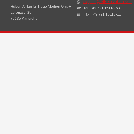
@
support@aktiv-verzeichnis.de
Huber Verlag für Neue Medien GmbH
☎
Tel: +49 721 15118-63
Lorenzstr. 29
📠
Fax: +49 721 15118-11
76135 Karlsruhe